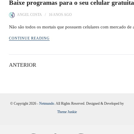
Baixe programas para o seu celular gratuit
ANGEL COSTA
16 ANOS
AGO
Não são todos os mortais que possuem celulares com mercado de 
CONTINUE READING
Paginação
ANTERIOR
de
posts
© Copyright 2026 -
Netmundo
. All Rights Reserved. Designed & Developed by
Theme Junkie