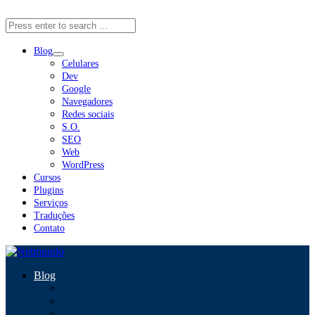
Close Menu
Blog
Celulares
Dev
Google
Navegadores
Redes sociais
S.O.
SEO
Web
WordPress
Cursos
Plugins
Serviços
Traduções
Contato
Blog
Celulares
Dev
Google