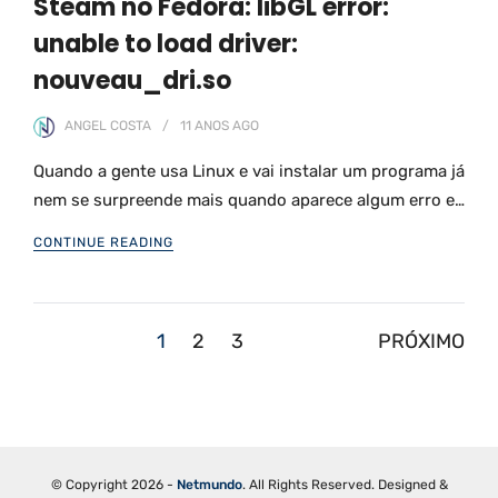
Steam no Fedora: libGL error:
unable to load driver:
nouveau_dri.so
ANGEL COSTA
11 ANOS
AGO
Quando a gente usa Linux e vai instalar um programa já
nem se surpreende mais quando aparece algum erro e…
CONTINUE READING
Paginação
1
2
3
PRÓXIMO
de
posts
© Copyright 2026 -
Netmundo
. All Rights Reserved. Designed &