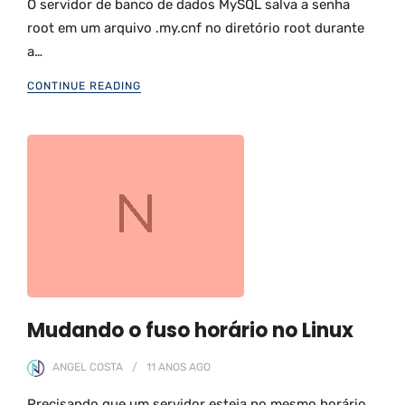
O servidor de banco de dados MySQL salva a senha
root em um arquivo .my.cnf no diretório root durante
a…
CONTINUE READING
Mudando o fuso horário no Linux
ANGEL COSTA
11 ANOS
AGO
Precisando que um servidor esteja no mesmo horário