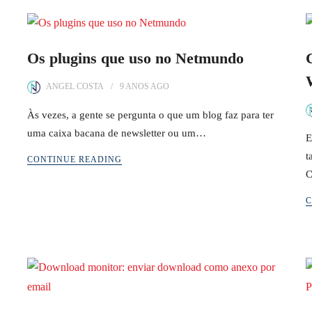
Os plugins que uso no Netmundo
ANGEL COSTA
9 ANOS
AGO
Às vezes, a gente se pergunta o que um blog faz para ter
uma caixa bacana de newsletter ou um…
E
t
CONTINUE READING
C
C