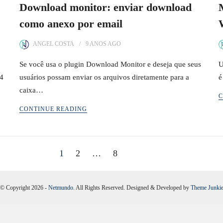
Download monitor: enviar download
como anexo por email
ANGEL COSTA
9 ANOS
AGO
Se você usa o plugin Download Monitor e deseja que seus
U
74
usuários possam enviar os arquivos diretamente para a
é
caixa…
C
CONTINUE READING
1
2
…
8
© Copyright 2026 -
Netmundo
. All Rights Reserved. Designed & Developed by
Theme Junki