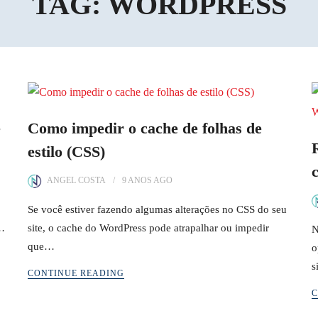
TAG:
WORDPRESS
e
Como impedir o cache de folhas de
estilo (CSS)
ANGEL COSTA
9 ANOS
AGO
Se você estiver fazendo algumas alterações no CSS do seu
m…
site, o cache do WordPress pode atrapalhar ou impedir
N
que…
o
s
CONTINUE READING
C