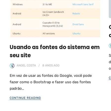
Usando as fontes do sistema em
seu site
S
d
ANGEL COSTA
8 ANOS
AGO
o
Em vez de usar as fontes do Google, você pode
C
fazer como o Bootstrap e fazer uso das fontes
padrão…
CONTINUE READING