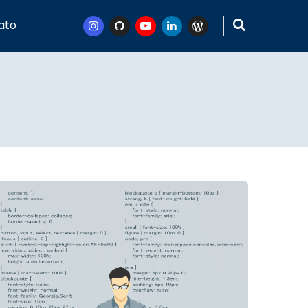
ato
Instagram
Github
Youtube
Linkedin
WordPress