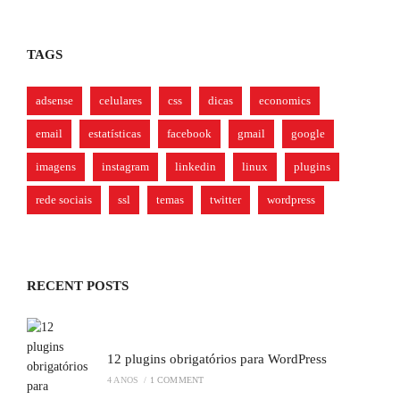
TAGS
adsense
celulares
css
dicas
economics
email
estatísticas
facebook
gmail
google
imagens
instagram
linkedin
linux
plugins
rede sociais
ssl
temas
twitter
wordpress
RECENT POSTS
12 plugins obrigatórios para WordPress
4 ANOS
/
1 COMMENT