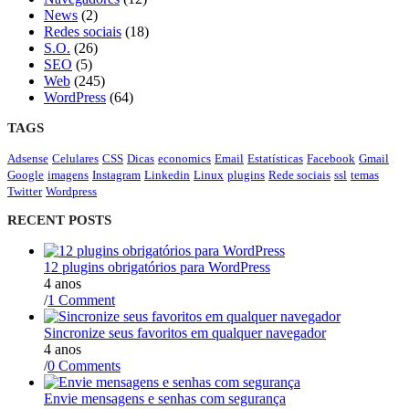
News
(2)
Redes sociais
(18)
S.O.
(26)
SEO
(5)
Web
(245)
WordPress
(64)
TAGS
Adsense
Celulares
CSS
Dicas
economics
Email
Estatísticas
Facebook
Gmail
Google
imagens
Instagram
Linkedin
Linux
plugins
Rede sociais
ssl
temas
Twitter
Wordpress
RECENT POSTS
12 plugins obrigatórios para WordPress
4 anos
/
1 Comment
Sincronize seus favoritos em qualquer navegador
4 anos
/
0 Comments
Envie mensagens e senhas com segurança