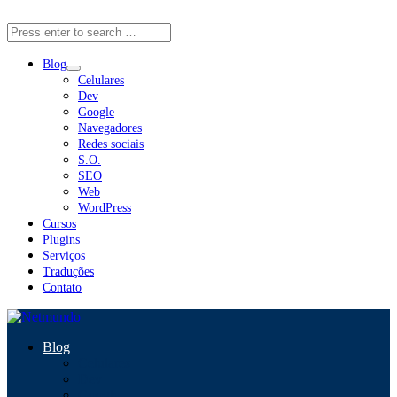
Close Menu
Blog
Celulares
Dev
Google
Navegadores
Redes sociais
S.O.
SEO
Web
WordPress
Cursos
Plugins
Serviços
Traduções
Contato
Blog
Celulares
Dev
Google