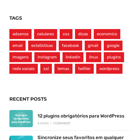
TAGS
adsense
celulares
css
dicas
economics
email
estatísticas
facebook
gmail
google
imagens
instagram
linkedin
linux
plugins
rede sociais
ssl
temas
twitter
wordpress
RECENT POSTS
12 plugins obrigatórios para WordPress
4 ANOS
/
1 COMMENT
Sincronize seus favoritos em qualquer