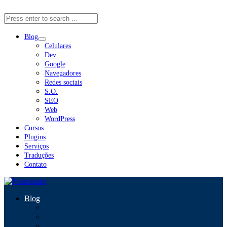
Close Menu
Blog
Celulares
Dev
Google
Navegadores
Redes sociais
S.O.
SEO
Web
WordPress
Cursos
Plugins
Serviços
Traduções
Contato
Blog
Celulares
Dev
Google