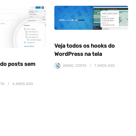
Veja todos os hooks do
WordPress na tela
do posts sem
ANGEL COSTA
7 ANOS
AGO
STA
6 ANOS
AGO