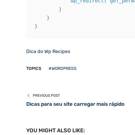
            wp_redirect( get_permalink( $wp_query->posts['0']->ID ) );

        }

    }

}
Dica do Wp Recipes
TOPICS
#WORDPRESS
PREVIOUS POST
Dicas para seu site carregar mais rápido
YOU MIGHT ALSO LIKE: