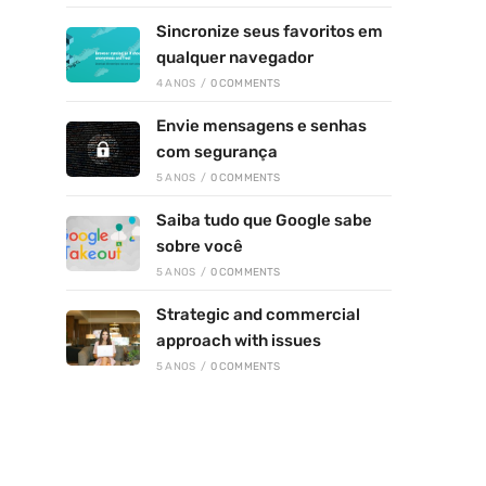
Sincronize seus favoritos em
qualquer navegador
4 ANOS
/
0 COMMENTS
Envie mensagens e senhas
com segurança
5 ANOS
/
0 COMMENTS
Saiba tudo que Google sabe
sobre você
5 ANOS
/
0 COMMENTS
Strategic and commercial
approach with issues
5 ANOS
/
0 COMMENTS