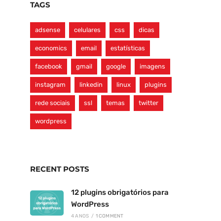
TAGS
adsense
celulares
css
dicas
economics
email
estatísticas
facebook
gmail
google
imagens
instagram
linkedin
linux
plugins
rede sociais
ssl
temas
twitter
wordpress
RECENT POSTS
12 plugins obrigatórios para
WordPress
4 ANOS
/
1 COMMENT