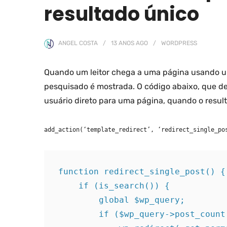
resultado único
ANGEL COSTA
13 ANOS
AGO
WORDPRESS
Quando um leitor chega a uma página usando um
pesquisado é mostrada. O código abaixo, que d
usuário direto para uma página, quando o resul
add_action(‘template_redirect’, ‘redirect_single_po
function redirect_single_post() {

    if (is_search()) {

        global $wp_query;

        if ($wp_query->post_count == 1) {
