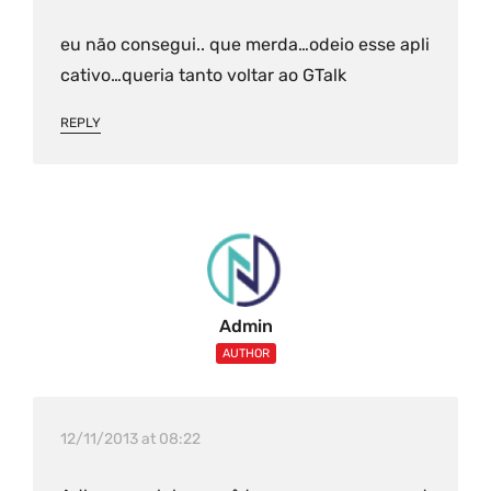
eu não consegui.. que merda…odeio esse apli
cativo…queria tanto voltar ao GTalk
REPLY
Admin
AUTHOR
12/11/2013 at 08:22