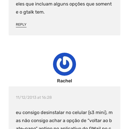
eles que incluam alguns opções que soment
e o gtalk tem.
REPLY
Rachel
11/12/2013 at 16:28
eu consigo desinstalar no celular (s3 mini), m
as não consigo achar a opção de “voltar ao b
ate-papo” antigo no aplicativo do GMail no c