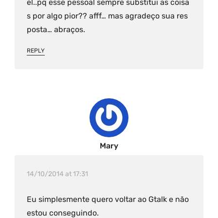
el..pq esse pessoal sempre substitui as coisa
s por algo pior?? afff… mas agradeço sua res
posta… abraços.
REPLY
Mary
14/10/2014 at 17:31
Eu simplesmente quero voltar ao Gtalk e não
estou conseguindo.