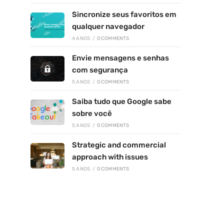
Sincronize seus favoritos em
qualquer navegador
4 ANOS
/
0 COMMENTS
Envie mensagens e senhas
com segurança
5 ANOS
/
0 COMMENTS
Saiba tudo que Google sabe
sobre você
5 ANOS
/
0 COMMENTS
Strategic and commercial
approach with issues
5 ANOS
/
0 COMMENTS