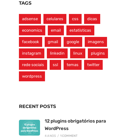
TAGS
adsense
celulares
css
dicas
economics
email
estatísticas
facebook
gmail
google
imagens
instagram
linkedin
linux
plugins
rede sociais
ssl
temas
twitter
wordpress
RECENT POSTS
12 plugins obrigatórios para
WordPress
4 ANOS
/
1 COMMENT