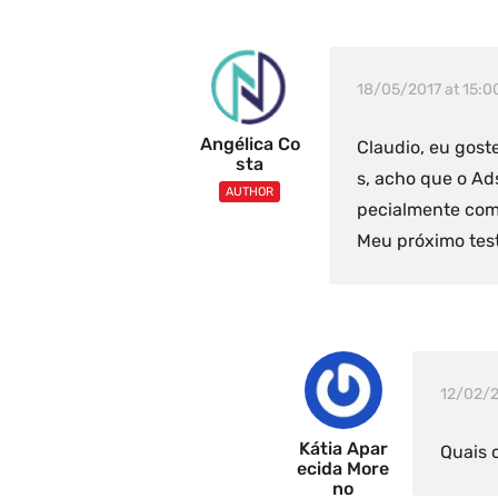
18/05/2017 at 15:0
Angélica Co
Claudio, eu goste
Sta
s, acho que o Ads
AUTHOR
pecialmente com
Meu próximo tes
12/02/2
Kátia Apar
Quais 
Ecida More
No