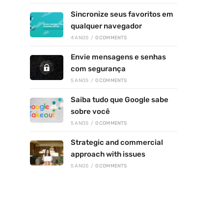
Sincronize seus favoritos em
qualquer navegador
4 ANOS
/
0 COMMENTS
Envie mensagens e senhas
com segurança
5 ANOS
/
0 COMMENTS
Saiba tudo que Google sabe
sobre você
5 ANOS
/
0 COMMENTS
Strategic and commercial
approach with issues
5 ANOS
/
0 COMMENTS