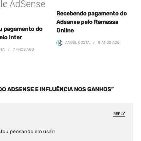
Recebendo pagamento do
Adsense pelo Remessa
u pagamento do
Online
lo Inter
ANGEL COSTA
8 ANOS
AGO
STA
7 ANOS
AGO
DO ADSENSE E INFLUÊNCIA NOS GANHOS”
REPLY
stou pensando em usar!