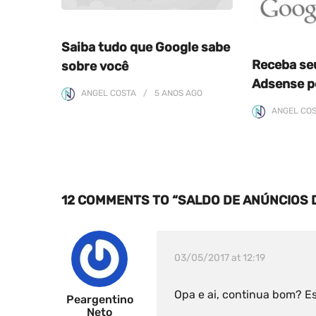
Saiba tudo que Google sabe
Receba se
sobre você
Adsense pe
ANGEL COSTA
5 ANOS
AGO
ANGEL CO
12 COMMENTS TO “SALDO DE ANÚNCIOS 
03/05/2017 at 12:19
Opa e ai, continua bom? E
Peargentino
Neto