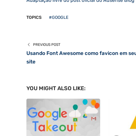
Adaptação livre do post oficial do Adsense Blog
TOPICS
#GOOGLE
PREVIOUS POST
Usando Font Awesome como favicon em se
site
YOU MIGHT ALSO LIKE: