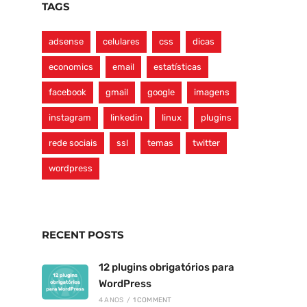
TAGS
adsense
celulares
css
dicas
economics
email
estatísticas
facebook
gmail
google
imagens
instagram
linkedin
linux
plugins
rede sociais
ssl
temas
twitter
wordpress
RECENT POSTS
12 plugins obrigatórios para
WordPress
4 ANOS
/
1 COMMENT