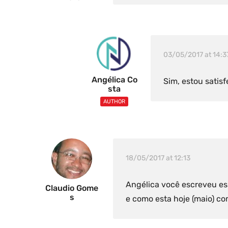
03/05/2017 at 14:3
Angélica Co
Sim, estou satis
Sta
AUTHOR
18/05/2017 at 12:13
Angélica você escreveu es
Claudio Gome
S
e como esta hoje (maio) 