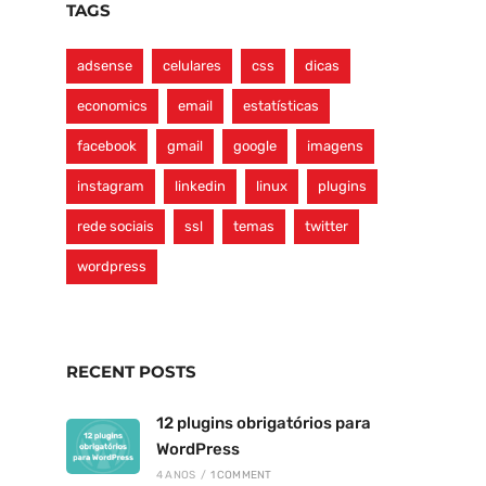
TAGS
adsense
celulares
css
dicas
economics
email
estatísticas
facebook
gmail
google
imagens
instagram
linkedin
linux
plugins
rede sociais
ssl
temas
twitter
wordpress
RECENT POSTS
12 plugins obrigatórios para
WordPress
4 ANOS
/
1 COMMENT