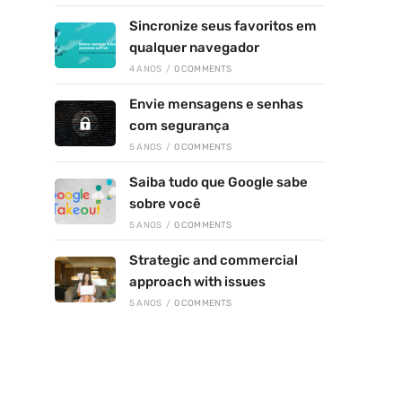
Sincronize seus favoritos em
qualquer navegador
4 ANOS
/
0 COMMENTS
Envie mensagens e senhas
com segurança
5 ANOS
/
0 COMMENTS
Saiba tudo que Google sabe
sobre você
5 ANOS
/
0 COMMENTS
Strategic and commercial
approach with issues
5 ANOS
/
0 COMMENTS