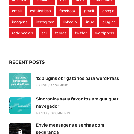
email
estatísticas
facebook
gmail
google
imagens
instagram
linkedin
linux
plugins
rede sociais
ssl
temas
twitter
wordpress
RECENT POSTS
12 plugins obrigatórios para WordPress
4 ANOS
/
1 COMMENT
Sincronize seus favoritos em qualquer
navegador
4 ANOS
/
0 COMMENTS
Envie mensagens e senhas com
segurança