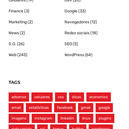
Celulares
(19)
Dev
(20)
Finance
(3)
Google
(33)
Marketing
(2)
Navegadores
(12)
News
(2)
Redes sociais
(18)
S.O.
(26)
SEO
(5)
Web
(245)
WordPress
(64)
TAGS
adsense
celulares
css
dicas
economics
email
estatísticas
facebook
gmail
google
imagens
instagram
linkedin
linux
plugins
rede sociais
ssl
temas
twitter
wordpress