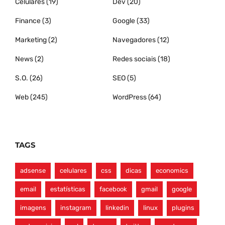
Celulares
(19)
Dev
(20)
Finance
(3)
Google
(33)
Marketing
(2)
Navegadores
(12)
News
(2)
Redes sociais
(18)
S.O.
(26)
SEO
(5)
Web
(245)
WordPress
(64)
TAGS
adsense
celulares
css
dicas
economics
email
estatísticas
facebook
gmail
google
imagens
instagram
linkedin
linux
plugins