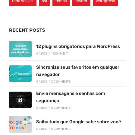
rede sociais
ssl
temas
twitter
wordpress
RECENT POSTS
12 plugins obrigatórios para WordPress
4 ANOS
/
1 COMMENT
Sincronize seus favoritos em qualquer
navegador
4 ANOS
/
0 COMMENTS
Envie mensagens e senhas com
segurança
5 ANOS
/
0 COMMENTS
Saiba tudo que Google sabe sobre você
5 ANOS
/
0 COMMENTS