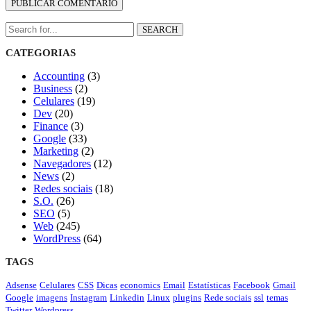
SEARCH
CATEGORIAS
Accounting
(3)
Business
(2)
Celulares
(19)
Dev
(20)
Finance
(3)
Google
(33)
Marketing
(2)
Navegadores
(12)
News
(2)
Redes sociais
(18)
S.O.
(26)
SEO
(5)
Web
(245)
WordPress
(64)
TAGS
Adsense
Celulares
CSS
Dicas
economics
Email
Estatísticas
Facebook
Gmail
Google
imagens
Instagram
Linkedin
Linux
plugins
Rede sociais
ssl
temas
Twitter
Wordpress