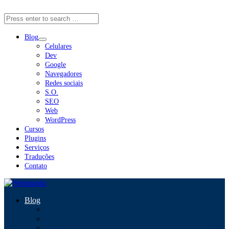
Close Menu
Blog
Celulares
Dev
Google
Navegadores
Redes sociais
S.O.
SEO
Web
WordPress
Cursos
Plugins
Serviços
Traduções
Contato
Blog
Celulares
Dev
Google