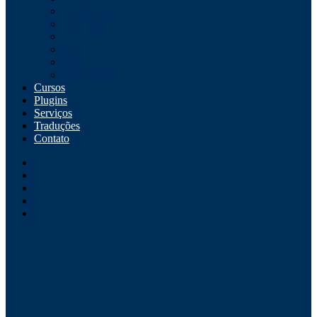
Navegadores
Redes sociais
S.O.
SEO
Web
WordPress
Cursos
Plugins
Serviços
Traduções
Contato
Instagram
Github
Youtube
Linkedin
WordPress