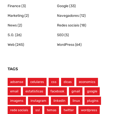
Finance
(3)
Google
(33)
Marketing
(2)
Navegadores
(12)
News
(2)
Redes sociais
(18)
S.O.
(26)
SEO
(5)
Web
(245)
WordPress
(64)
TAGS
adsense
celulares
css
dicas
economics
email
estatísticas
facebook
gmail
google
imagens
instagram
linkedin
linux
plugins
rede sociais
ssl
temas
twitter
wordpress