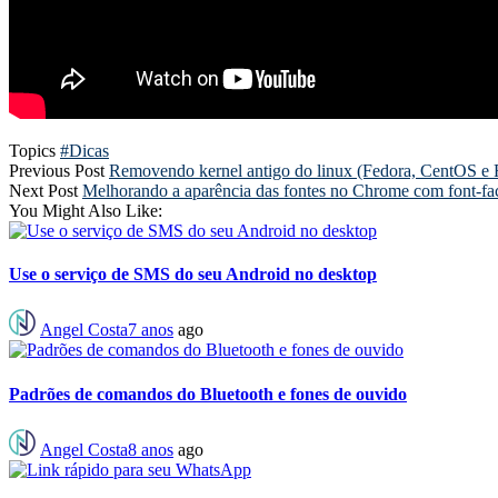
Topics
#Dicas
Previous Post
Removendo kernel antigo do linux (Fedora, CentOS e 
Next Post
Melhorando a aparência das fontes no Chrome com font-fa
You Might Also Like:
Use o serviço de SMS do seu Android no desktop
Angel Costa
7 anos
ago
Padrões de comandos do Bluetooth e fones de ouvido
Angel Costa
8 anos
ago