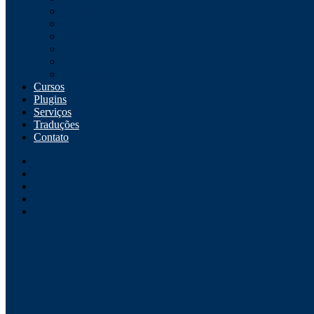
Navegadores
Redes sociais
S.O.
SEO
Web
WordPress
Cursos
Plugins
Serviços
Traduções
Contato
Instagram
Github
Youtube
Linkedin
WordPress