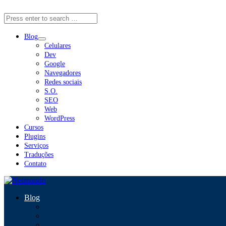
Close Menu
Blog
Celulares
Dev
Google
Navegadores
Redes sociais
S.O.
SEO
Web
WordPress
Cursos
Plugins
Serviços
Traduções
Contato
Blog
Celulares
Dev
Google