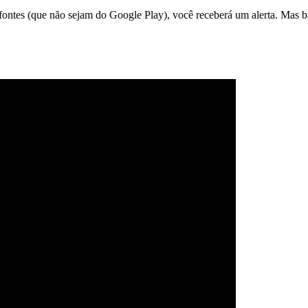
fontes (que não sejam do Google Play), você receberá um alerta. Mas bast