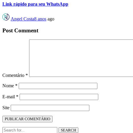
Link rápido para seu WhatsApp
Angel Costa
8 anos
ago
Post Comment
Comentário
*
Nome
*
E-mail
*
Site
SEARCH