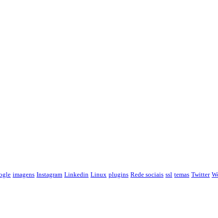
ogle
imagens
Instagram
Linkedin
Linux
plugins
Rede sociais
ssl
temas
Twitter
Wo