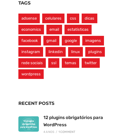
TAGS
adsense
celulares
css
dicas
economics
email
estatísticas
facebook
gmail
google
imagens
instagram
linkedin
linux
plugins
rede sociais
ssl
temas
twitter
wordpress
RECENT POSTS
12 plugins obrigatórios para
WordPress
4 ANOS
/
1 COMMENT