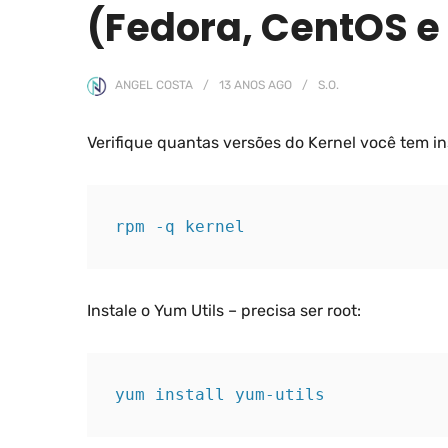
(Fedora, CentOS e
ANGEL COSTA
13 ANOS
AGO
S.O.
Verifique quantas versões do Kernel você tem in
rpm -q kernel
Instale o Yum Utils – precisa ser root:
yum install yum-utils