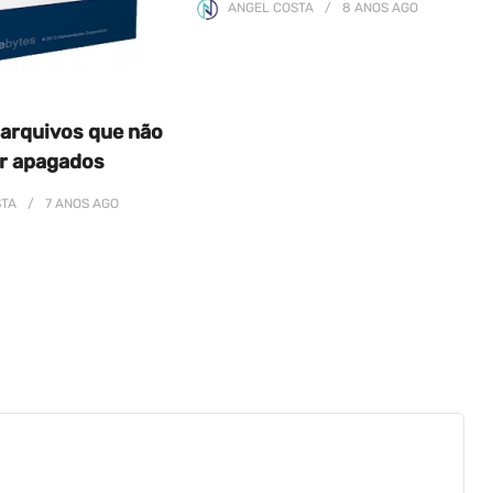
ANGEL COSTA
8 ANOS
AGO
arquivos que não
r apagados
STA
7 ANOS
AGO