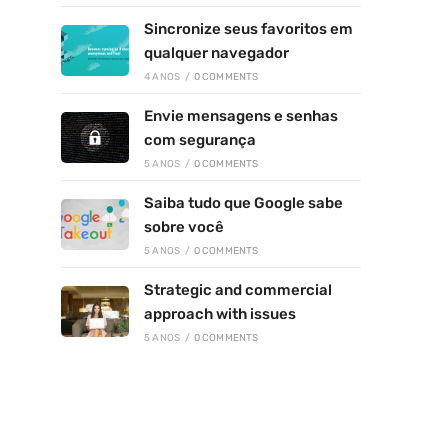
Sincronize seus favoritos em
qualquer navegador
4 ANOS
/
0 COMMENTS
Envie mensagens e senhas
com segurança
5 ANOS
/
0 COMMENTS
Saiba tudo que Google sabe
sobre você
5 ANOS
/
0 COMMENTS
Strategic and commercial
approach with issues
5 ANOS
/
0 COMMENTS