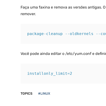
Faça uma faxina e remova as versões antigas. 
remover.
package-cleanup --oldkernels --co
Você pode ainda editar o /etc/yum.conf e defin
installonly_limit=2
TOPICS
#LINUX