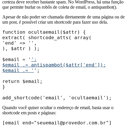
certeza deve receber bastante spam. No WordPress, há uma função
que permite burlar os robôs de coleta de email, o antispambot().
Apesar de não poder ser chamada diretamente de uma página ou de
um post, é possível criar um shortcode para fazer uso dela.
function ocultaemail($attr) {

extract( shortcode_atts( array(

'end' => '',

), $attr ) );

$email = '
';

$email .= antispambot($attr['end']);

$email .= '
';

return $email;

}

add_shortcode('email', 'ocultaemail');
Quando você quiser ocultar o endereço de email, basta usar o
shortcode em posts e páginas:
[email end="seuemail@provedor.com.br"]