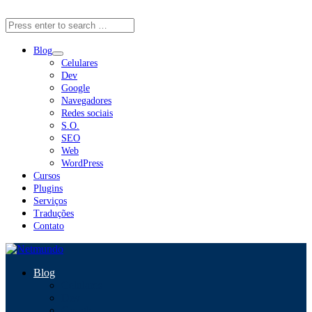
Close Menu
Blog
Celulares
Dev
Google
Navegadores
Redes sociais
S.O.
SEO
Web
WordPress
Cursos
Plugins
Serviços
Traduções
Contato
Blog
Celulares
Dev
Google