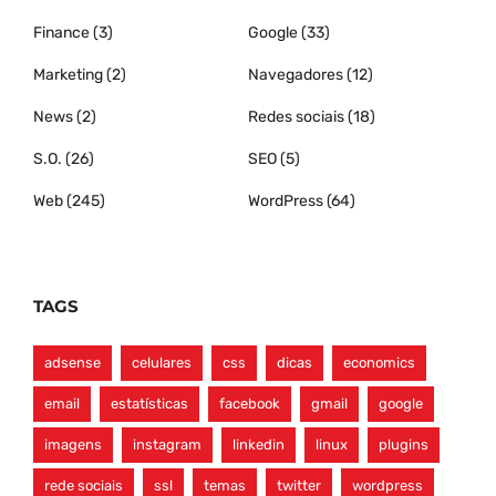
Finance
(3)
Google
(33)
Marketing
(2)
Navegadores
(12)
News
(2)
Redes sociais
(18)
S.O.
(26)
SEO
(5)
Web
(245)
WordPress
(64)
TAGS
adsense
celulares
css
dicas
economics
email
estatísticas
facebook
gmail
google
imagens
instagram
linkedin
linux
plugins
rede sociais
ssl
temas
twitter
wordpress