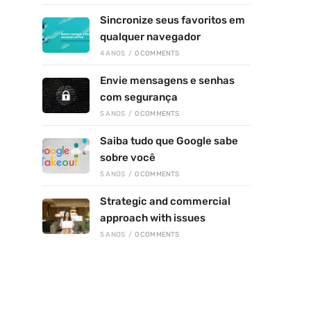
Sincronize seus favoritos em
qualquer navegador
4 ANOS
/
0 COMMENTS
Envie mensagens e senhas
com segurança
5 ANOS
/
0 COMMENTS
Saiba tudo que Google sabe
sobre você
5 ANOS
/
0 COMMENTS
Strategic and commercial
approach with issues
5 ANOS
/
0 COMMENTS