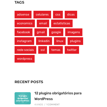
TAGS
adsense
celulares
css
dicas
economics
email
estatísticas
facebook
gmail
google
imagens
instagram
linkedin
linux
plugins
rede sociais
ssl
temas
twitter
wordpress
RECENT POSTS
12 plugins obrigatórios para
WordPress
4 ANOS
/
1 COMMENT