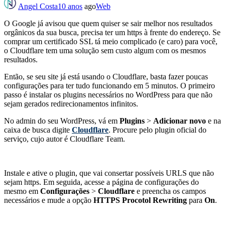
Angel Costa
10 anos
ago
Web
O Google já avisou que quem quiser se sair melhor nos resultados
orgânicos da sua busca, precisa ter um https à frente do endereço. Se
comprar um certificado SSL tá meio complicado (e caro) para você,
o Cloudflare tem uma solução sem custo algum com os mesmos
resultados.
Então, se seu site já está usando o Cloudflare, basta fazer poucas
configurações para ter tudo funcionando em 5 minutos. O primeiro
passo é instalar os plugins necessários no WordPress para que não
sejam gerados redirecionamentos infinitos.
No admin do seu WordPress, vá em
Plugins
>
Adicionar novo
e na
caixa de busca digite
Cloudflare
. Procure pelo plugin oficial do
serviço, cujo autor é Cloudflare Team.
Instale e ative o plugin, que vai consertar possíveis URLS que não
sejam https. Em seguida, acesse a página de configurações do
mesmo em
Configurações
>
Cloudflare
e preencha os campos
necessários e mude a opção
HTTPS Procotol Rewriting
para
On
.