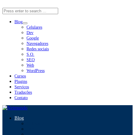
Close Menu
Blog
Celulares
Dev
Google
Navegadores
Redes sociais
S.O.
SEO
Web
WordPress
Cursos
Plugins
Serviços
Traduções
Contato
Blog
Celulares
Dev
Google