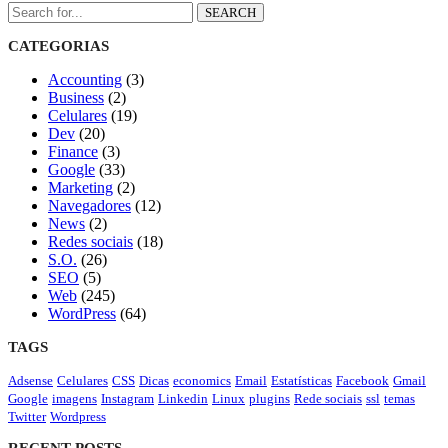
SEARCH
CATEGORIAS
Accounting
(3)
Business
(2)
Celulares
(19)
Dev
(20)
Finance
(3)
Google
(33)
Marketing
(2)
Navegadores
(12)
News
(2)
Redes sociais
(18)
S.O.
(26)
SEO
(5)
Web
(245)
WordPress
(64)
TAGS
Adsense
Celulares
CSS
Dicas
economics
Email
Estatísticas
Facebook
Gmail
Google
imagens
Instagram
Linkedin
Linux
plugins
Rede sociais
ssl
temas
Twitter
Wordpress