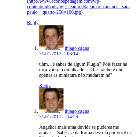
(
http://www.ecohospedagem.com/wp-
content/uploads/ngg_featured/lagamar_cananeia_sao-
paulo__quarto-250×180.jpg
)
Reply
thiago cagna
31/01/2017 at 08:14
uhm…e sabes de algum Plugin? Pois fazer na
raça vai ser complicado… O estranho é que
apenas as miniatura não mudaram né?
Reply
thiago cagna
31/01/2017 at 14:26
Angélica mais uma duvida se puderes me
ajudar….Sabes se da forma descrita por você os