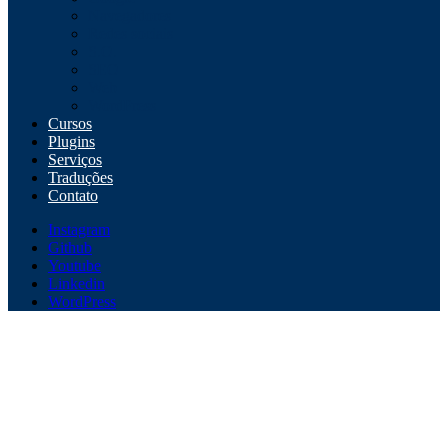
Navegadores
Redes sociais
S.O.
SEO
Web
WordPress
Cursos
Plugins
Serviços
Traduções
Contato
Instagram
Github
Youtube
Linkedin
WordPress