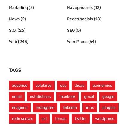
Marketing
(2)
Navegadores
(12)
News
(2)
Redes sociais
(18)
S.O.
(26)
SEO
(5)
Web
(245)
WordPress
(64)
TAGS
adsense
celulares
css
dicas
economics
email
estatísticas
facebook
gmail
google
imagens
instagram
linkedin
linux
plugins
rede sociais
ssl
temas
twitter
wordpress