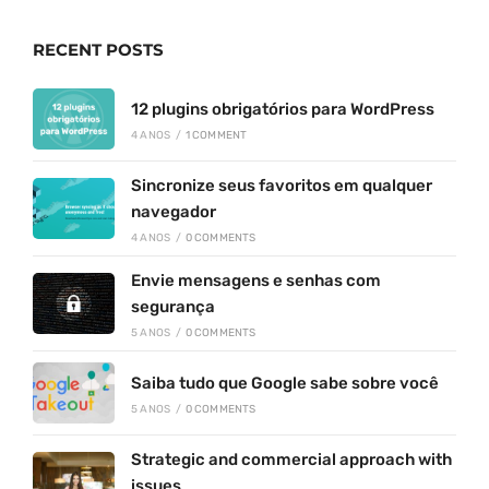
RECENT POSTS
12 plugins obrigatórios para WordPress
4 ANOS
/
1 COMMENT
Sincronize seus favoritos em qualquer
navegador
4 ANOS
/
0 COMMENTS
Envie mensagens e senhas com
segurança
5 ANOS
/
0 COMMENTS
Saiba tudo que Google sabe sobre você
5 ANOS
/
0 COMMENTS
Strategic and commercial approach with
issues