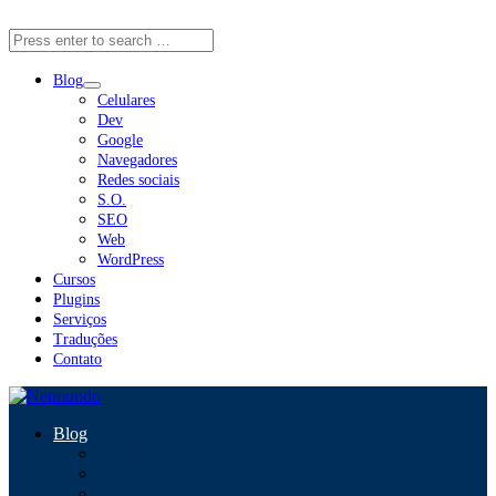
Close Menu
Blog
Celulares
Dev
Google
Navegadores
Redes sociais
S.O.
SEO
Web
WordPress
Cursos
Plugins
Serviços
Traduções
Contato
Blog
Celulares
Dev
Google