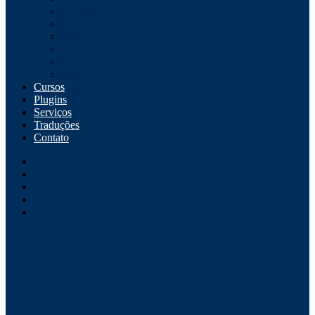
Navegadores
Redes sociais
S.O.
SEO
Web
WordPress
Cursos
Plugins
Serviços
Traduções
Contato
Instagram
Github
Youtube
Linkedin
WordPress