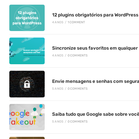
12 plugins obrigatórios para WordPress
4 ANOS
/
1 COMMENT
Sincronize seus favoritos em qualque
4 ANOS
/
0 COMMENTS
Envie mensagens e senhas com segur
5 ANOS
/
0 COMMENTS
Saiba tudo que Google sabe sobre voc
5 ANOS
/
0 COMMENTS