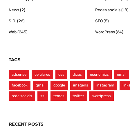
News
(2)
Redes sociais
(18)
S.O.
(26)
SEO
(5)
Web
(245)
WordPress
(64)
TAGS
adsense
celulares
css
dicas
economics
email
facebook
gmail
google
imagens
instagram
link
rede sociais
ssl
temas
twitter
wordpress
RECENT POSTS