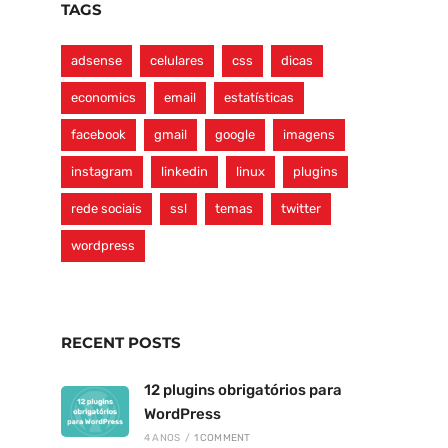
TAGS
adsense
celulares
css
dicas
economics
email
estatísticas
facebook
gmail
google
imagens
instagram
linkedin
linux
plugins
rede sociais
ssl
temas
twitter
wordpress
RECENT POSTS
12 plugins obrigatórios para
WordPress
4 ANOS
/
1 COMMENT