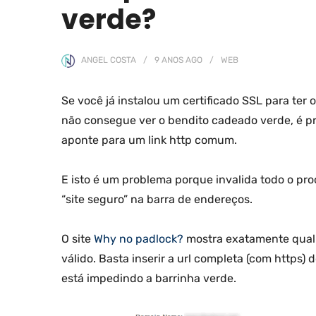
verde?
ANGEL COSTA
9 ANOS
AGO
WEB
Se você já instalou um certificado SSL para ter 
não consegue ver o bendito cadeado verde, é p
aponte para um link http comum.
E isto é um problema porque invalida todo o pro
“site seguro” na barra de endereços.
O site
Why no padlock?
mostra exatamente qual 
válido. Basta inserir a url completa (com https) d
está impedindo a barrinha verde.