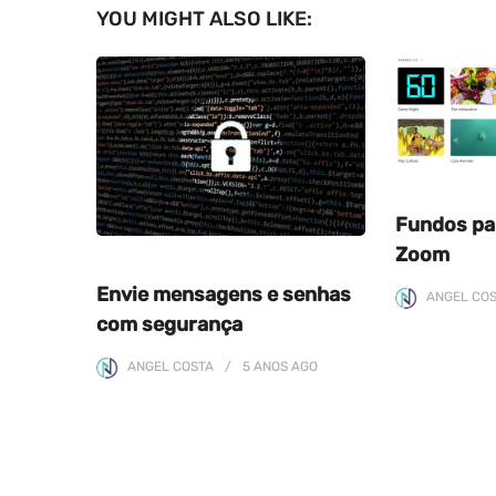
YOU MIGHT ALSO LIKE:
Fundos pa
Zoom
Envie mensagens e senhas
ANGEL CO
com segurança
ANGEL COSTA
5 ANOS
AGO