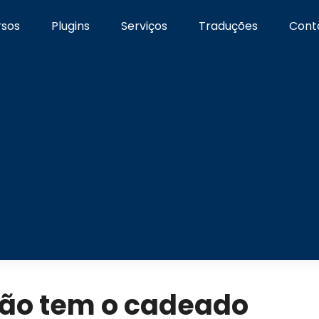
rsos
Plugins
Serviços
Traduções
Cont
não tem o cadeado