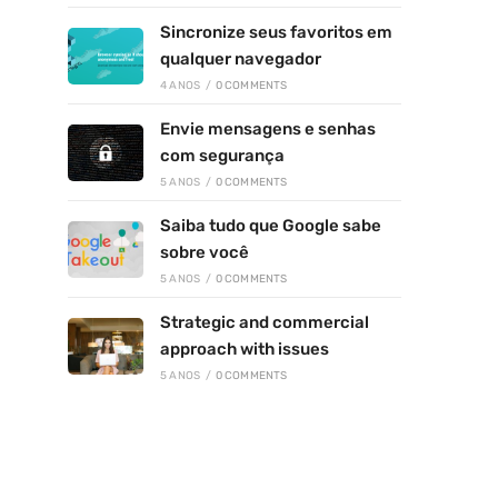
Sincronize seus favoritos em
qualquer navegador
4 ANOS
/
0 COMMENTS
Envie mensagens e senhas
com segurança
5 ANOS
/
0 COMMENTS
Saiba tudo que Google sabe
sobre você
5 ANOS
/
0 COMMENTS
Strategic and commercial
approach with issues
5 ANOS
/
0 COMMENTS